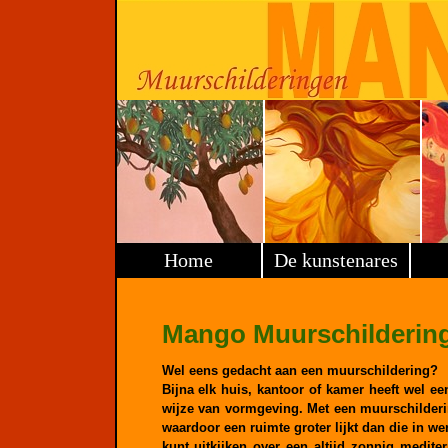
Hier zit het menu balk.
Home
De kunstenares
Mango Muurschilderin
Wel eens gedacht aan een muurschildering?
Bijna elk huis, kantoor of kamer heeft wel e
wijze van vormgeving. Met een muurschilderin
waardoor een ruimte groter lijkt dan die in wer
kunt uitkijken over een altijd zonnig medite