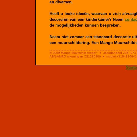
en diversen.
Heeft u leuke ideeën, waarvan u zich afvraag
decoreren van een kinderkamer? Neem
contac
de mogelijkheden kunnen bespreken.
Neem niet zomaar een standaard decoratie uit
een muurschildering. Een Mango Muurschild
© 2009 Mango Muurschilderingen ● Jaltadaheerd 206, 9
ABN-AMRO rekening nr. 551235306 ● mobiel:+31648366406 
Start